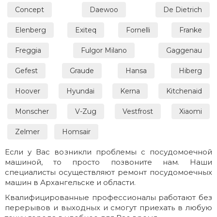
Concept
Daewoo
De Dietrich
Elenberg
Exiteq
Fornelli
Franke
Freggia
Fulgor Milano
Gaggenau
Gefest
Graude
Hansa
Hiberg
Hoover
Hyundai
Kerna
Kitchenaid
Monscher
V-Zug
Vestfrost
Xiaomi
Zelmer
Homsair
Если у Вас возникли проблемы с посудомоечной
машиной, то просто позвоните нам. Наши
специалисты осуществляют ремонт посудомоечных
машин в Архангельске и области.
Квалифицированные профессионалы работают без
перерывов и выходных и смогут приехать в любую