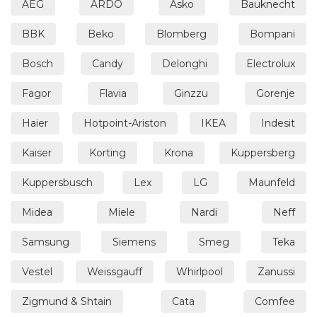
AEG
ARDO
Asko
Bauknecht
BBK
Beko
Blomberg
Bompani
Bosch
Candy
Delonghi
Electrolux
Fagor
Flavia
Ginzzu
Gorenje
Haier
Hotpoint-Ariston
IKEA
Indesit
Kaiser
Korting
Krona
Kuppersberg
Kuppersbusch
Lex
LG
Maunfeld
Midea
Miele
Nardi
Neff
Samsung
Siemens
Smeg
Teka
Vestel
Weissgauff
Whirlpool
Zanussi
Zigmund & Shtain
Cata
Comfee